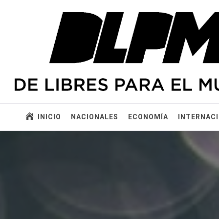
Ir
DE LIBRES PARA EL
al
contenido
MUNDO
De Libres para el Mundo – Portal de noticias de actualidad
INICIO
NACIONALES
ECONOMÍA
INTERNAC